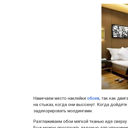
Намечаем место наклейки
обоев
, так как дви
на стыках, когда они высохнут. Когда дойдёте
задекорировать молдингами.
Разглаживаем обои мягкой тканью идя сверху в
Еще можно простучать ладонью для улучшения