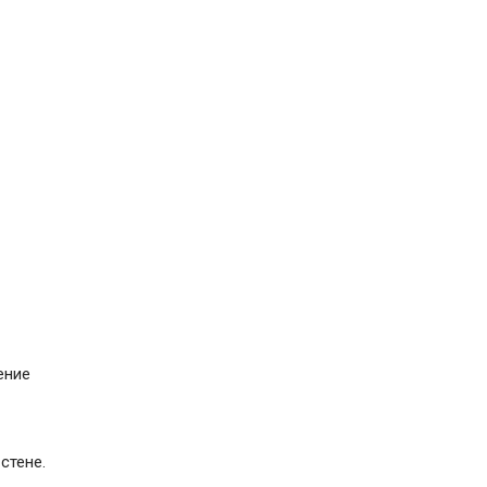
ение
стене.