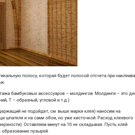
тикальную полосу, которая будет полосой отсчета при наклеив
ык.
нтажа бамбуковых аксессуаров – молдингов. Молдинги – это де
, Т – образный, угловой и т.д.).
ержащий не подойдет, см. выше марки клея) наносим на
и шпателя и на сами обои, но уже кисточкой. Расход клеевого
верхности). Оставляем минут на 10 не складывая. Пусть клей
ь образование пузырей.