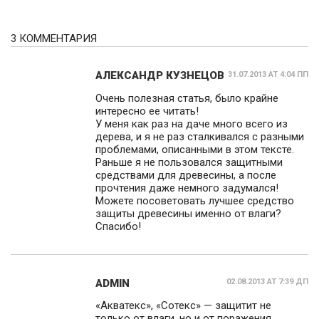
3 КОММЕНТАРИЯ
АЛЕКСАНДР КУЗНЕЦОВ
31.07.2013 AT 4:04 ПП
Очень полезная статья, было крайне
интересно ее читать!
У меня как раз на даче много всего из
дерева, и я не раз сталкивался с разными
проблемами, описанными в этом тексте.
Раньше я не пользовался защитными
средствами для древесины, а после
прочтения даже немного задумался!
Можете посоветовать лучшее средство
защиты древесины именно от влаги?
Спасибо!
ADMIN
02.08.2013 AT 7:39 ДП
«Акватекс», «Сотекс» — защитит не
только от влаги, но и от поражения