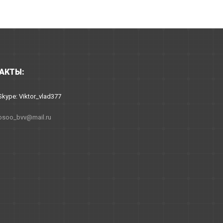
АКТЫ:
Skype: Viktor_vlad377
osoo_bvv@mail.ru