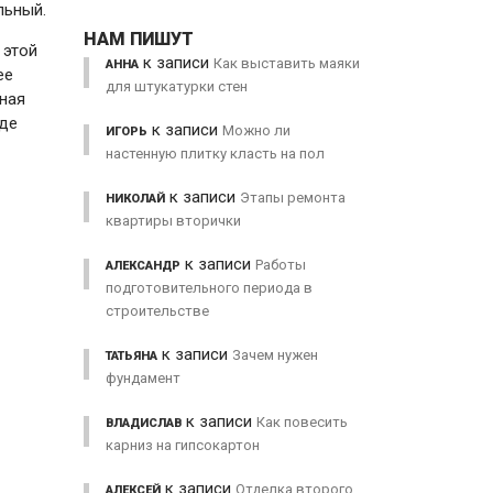
льный.
НАМ ПИШУТ
 этой
к записи
Как выставить маяки
АННА
ее
для штукатурки стен
нная
где
к записи
Можно ли
ИГОРЬ
настенную плитку класть на пол
к записи
Этапы ремонта
НИКОЛАЙ
квартиры вторички
к записи
Работы
АЛЕКСАНДР
подготовительного периода в
строительстве
к записи
Зачем нужен
ТАТЬЯНА
фундамент
к записи
Как повесить
ВЛАДИСЛАВ
карниз на гипсокартон
к записи
Отделка второго
АЛЕКСЕЙ