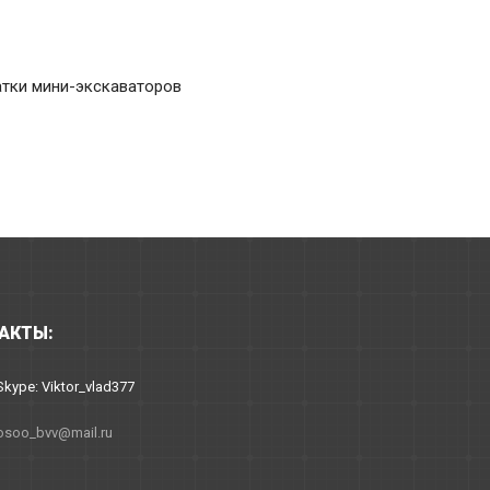
атки мини-экскаваторов
АКТЫ:
Skype: Viktor_vlad377
osoo_bvv@mail.ru