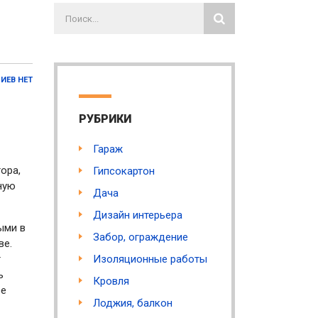
ИЕВ НЕТ
РУБРИКИ
Гараж
ора,
Гипсокартон
ную
Дача
Дизайн интерьера
ыми в
Забор, ограждение
ве.
т
Изоляционные работы
ь
Кровля
ое
Лоджия, балкон