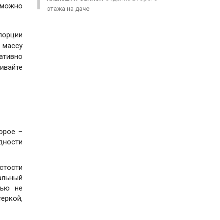
 можно
этажа на даче
порции
 массу
гативно
ивайте
орое –
дности
стости
альный
тью не
теркой,