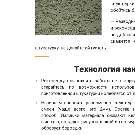
штукатурк
обойтись бе
— Разводим
и рекоменд
не добавля
скажется 
штукатурку, не давайте ей густеть.
Технология на
Рекомендую выполнять работы не в жарку
старайтесь по возможности использо
приготовленной штукатурки колеблется от д
Начинаем наносить равномерно штукатур
смеси (чаще всего это 2мм). Состав н
способ. Излишки материала снимают кел
высохла,
создают рисунок теркой из полиуре
образует бороздки.