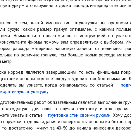
тукатурку – это наружная отделка фасада, интерьер стен или 
итесь с тем, какой именно тип штукатурки вы предпочит
ли сухую, какой размер гранул оптимален, с какими полим
щими. Внимательно ознакомьтесь с инструкцией на упаков
консультанта фирмы помочь вам определиться с выбором. Им
норма расхода материала напрямую зависит от величины гран
больше по величине гранула, тем больше норма расхода матери
 метр.
рка короед является завершающим, то есть финишным покр
дготовке основы под нее следует уделить особое внимание. К
сделать вы узнаете, когда ознакомьтесь со статьей —
подг
екоративную штукатурку
.
дготовительных работ обязательным является выполнение грун
 подходящую для вашего случая грунтовку и как правил
жете узнать в статье –
грунтовка стен своими руками
. Хочу до
то наружная отделка здания и поверхность основы из бетона, 
, то достаточно минут за 40-50 до начала нанесения декора