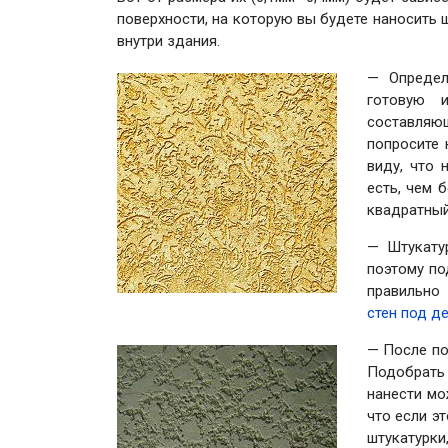
поверхности, на которую вы будете наносить ш
внутри здания.
— Определ
готовую и
составляю
попросите 
виду, что 
есть, чем 
квадратный
— Штукату
поэтому по
правильно 
стен под д
— После по
Подобрать
нанести мо
что если э
штукатурки