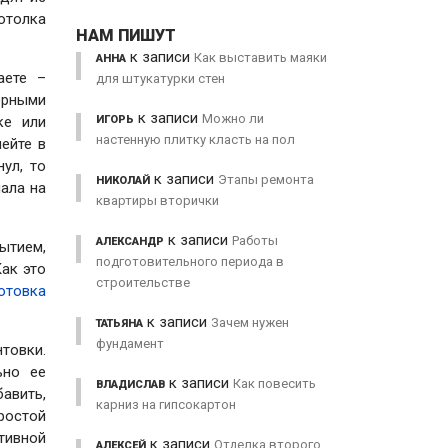
потолка
НАМ ПИШУТ
к записи
Как выставить маяки
АННА
аете –
для штукатурки стен
ерными
к записи
Можно ли
ИГОРЬ
ке или
настенную плитку класть на пол
ейте в
ул, то
к записи
Этапы ремонта
НИКОЛАЙ
ала на
квартиры вторички
к записи
Работы
АЛЕКСАНДР
ытием,
подготовительного периода в
ак это
строительстве
отовка
к записи
Зачем нужен
ТАТЬЯНА
фундамент
товки.
ьно ее
к записи
Как повесить
ВЛАДИСЛАВ
бавить,
карниз на гипсокартон
простой
тивной
к записи
Отделка второго
АЛЕКСЕЙ