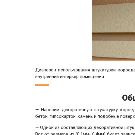
Диапазон использования штукатурки короеда
внутренний интерьер помещения.
Об
— Наносим декоративную штукатурку короед
бетон, гипсокартон, камень и подобные поверх
— Одной из составляющих декоративной штука
Вот от размера их (0,1мм- 0,4мм) будет завис