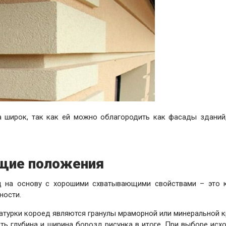
 широк, так как ей можно облагородить как фасады зданий,
щие положения
 на основу с хорошими схватывающими свойствами – это к
ности.
турки короед являются гранулы мраморной или минеральной к
еть глубина и ширина борозд рисунка в итоге. При выборе исх