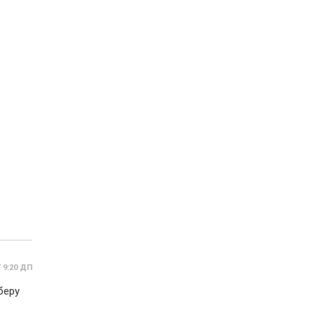
T 9:20 ДП
беру