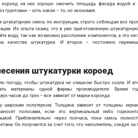
и короед на нее хорошо смочить площадь фасада водой и
з грунтовки – хоть какая – то, но экономия.
 штукатурную смесь по инструкции, строго соблюдая все про
ации. Из опыта скажу, что в уже приготовленную штукатурную
йте воду, так как возможно расслоение компонентов, а это не
на качестве штукатурки. И второе – постоянно перемеш
несения штукатурки короед
ю погоду, чтобы штукатурка не слишком быстро сохла. И вт
вать материалы одной фирмы производителя. Время го
вух часов до трех – все зависит от марки короеда.
ку широким полутерком. Толщина зависит от толщины зерни
аносят полосами, если это вертикальный либо горизонт
ьмой. Приблизительно через полчаса, п
ока смесь полнос
тана. Он получается за счет того, что наполнитель, следуя за 