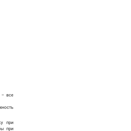
 – все
хность
ку при
бы при