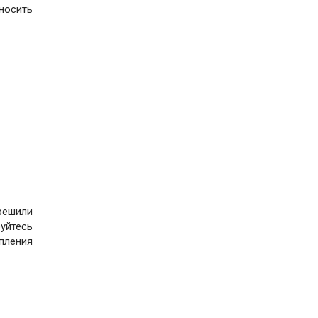
носить
решили
руйтесь
пления