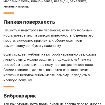
маслами пачули, иланг-иланга, лаванды, эвкалипта,
хвойных пород.
Липкая поверхность
Пушистый недотрога не перенесет, если его любимый
косяк превратился в липкую поверхность. Сделать это
просто: аккуратно приклеить к обоям скотч или
самоклеющуюся бумагу наизнанку.
Если страдает мебель, на которой нереально разложить
липкую ленту, можно защитить подходы к ней тем же
способом: расстелить на полу настоящее липкое поле.
Самое главное – до того, как котик отвыкнет точить
коготки в неположенном месте, самому не угодить в
клейкую ловушку.
Виброковрик
Так как отучить кота драть диван не всегда просто, иногда