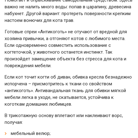
Помогает и опрыскивание самодельным средством. Здесь
важно не налить много воды: попав в царапину, древесина
набухнет. Другой вариант: протереть поверхности крепким
настоем вонючих для кота трав.
Готовые спреи «Антикоготь» не отучают от вредной для
хозяина привычки, а отгоняют котов с любимого места.
Если одновременно совместить использование с
когтеточкой, у животного останется инстинкт. Так
произойдет замещение объекта без стресса для кота и
повреждения мебели.
Если кот точит когти об диван, обивка кресла безнадежно
испорчена – присмотритесь к ткани со свойством
«антикоготь». Антивандальная ткань для обивки мягкой
мебели легка в уходе, не скатывается, устойчива к
коготкам домашних любимцев.
В трикотажную основу вплетают или наклеивают ворс,
получая:
мебельный велюр;