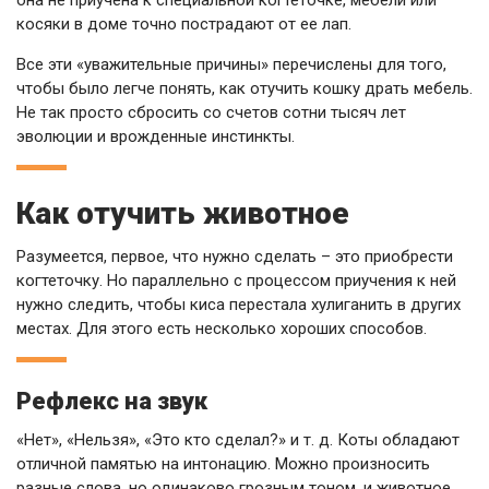
она не приучена к специальной когтеточке, мебели или
косяки в доме точно пострадают от ее лап.
Все эти «уважительные причины» перечислены для того,
чтобы было легче понять, как отучить кошку драть мебель.
Не так просто сбросить со счетов сотни тысяч лет
эволюции и врожденные инстинкты.
Как отучить животное
Разумеется, первое, что нужно сделать – это приобрести
когтеточку. Но параллельно с процессом приучения к ней
нужно следить, чтобы киса перестала хулиганить в других
местах. Для этого есть несколько хороших способов.
Рефлекс на звук
«Нет», «Нельзя», «Это кто сделал?» и т. д. Коты обладают
отличной памятью на интонацию. Можно произносить
разные слова, но одинаково грозным тоном, и животное