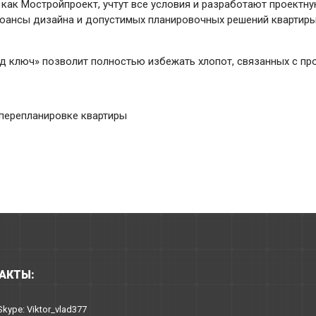
й как Мостройпроект, учтут все условия и разработают проект
нюансы дизайна и допустимых планировочных решений квартир
д ключ» позволит полностью избежать хлопот, связанных с пр
 перепланировке квартиры
АКТЫ:
Skype: Viktor_vlad377