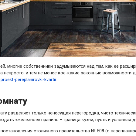
ей, многие собственники задумываются над тем, как ее расшир
 непросто, и тем не менее кое-какие законные возможности дл
/proekt-pereplanirovki-kvartir
.
омнату
ату разделяет только ненесущая перегородка, чисто техническ
дать «железное» правило – граница кухни, пусть и условная д
постановления столичного правительства № 508 (о перепланир