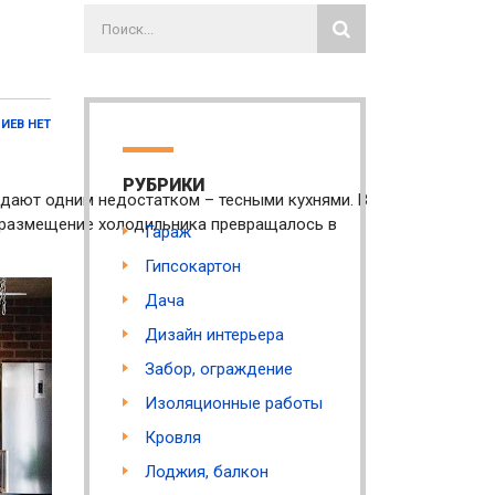
ИЕВ НЕТ
РУБРИКИ
дают одним недостатком – тесными кухнями. В
е размещение холодильника превращалось в
Гараж
Гипсокартон
Дача
Дизайн интерьера
Забор, ограждение
Изоляционные работы
Кровля
Лоджия, балкон