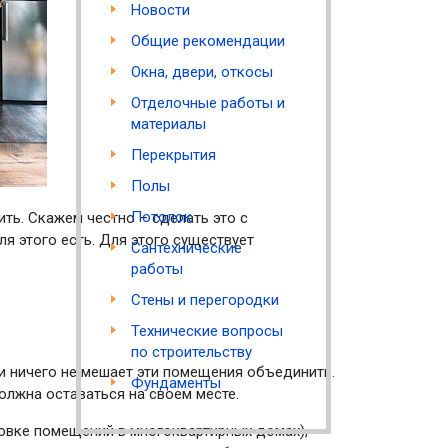
Новости
Общие рекомендации
Окна, двери, откосы
Отделочные работы и
материалы
Перекрытия
Полы
Потолок
ить. Скажем честно – сделать это с
я этого есть. Для этого существует
Сантехнические
работы
Стены и перегородки
Технические вопросы
по строительству
и ничего не мешает эти помещения объединить.
Фундаменты
олжна оставаться на своем месте.
овке помещений в многоквартирных домах),