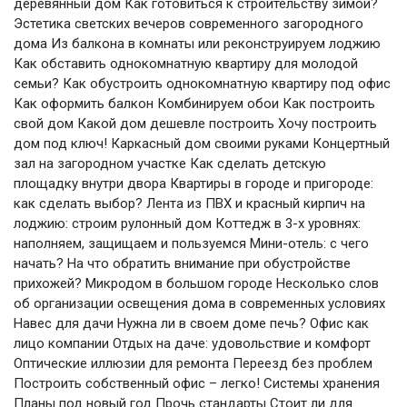
деревянный дом Как готовиться к строительству зимой?
Эстетика светских вечеров современного загородного
дома Из балкона в комнаты или реконструируем лоджию
Как обставить однокомнатную квартиру для молодой
семьи? Как обустроить однокомнатную квартиру под офис
Как оформить балкон Комбинируем обои Как построить
свой дом Какой дом дешевле построить Хочу построить
дом под ключ! Каркасный дом своими руками Концертный
зал на загородном участке Как сделать детскую
площадку внутри двора Квартиры в городе и пригороде:
как сделать выбор? Лента из ПВХ и красный кирпич на
лоджию: строим рулонный дом Коттедж в 3-х уровнях:
наполняем, защищаем и пользуемся Мини-отель: с чего
начать? На что обратить внимание при обустройстве
прихожей? Микродом в большом городе Несколько слов
об организации освещения дома в современных условиях
Навес для дачи Нужна ли в своем доме печь? Офис как
лицо компании Отдых на даче: удовольствие и комфорт
Оптические иллюзии для ремонта Переезд без проблем
Построить собственный офис – легко! Системы хранения
Планы под новый год Прочь стандарты Стоит ли для